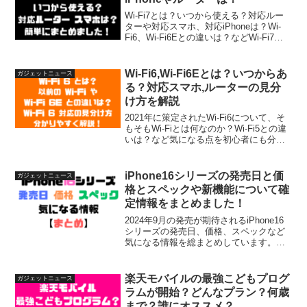
Wi-Fi7とは？いつから使える？対応ルー
ターや対応スマホ、対応iPhoneは？Wi-
Fi6、Wi-Fi6Eとの違いは？などWi-Fi7に
関する情報を初心者にも分かりやすく簡
潔にまとめています！Wi-Fi7についてサ
クッと概要を知りたい方は参考にしてく
Wi-Fi6,Wi-Fi6Eとは？いつからあ
ガジェットニュース
ださい！
る？対応スマホ,ルーターの見分
け方を解説
2021年に策定されたWi-Fi6について、そ
もそもWi-Fiとは何なのか？Wi-Fi5との違
いは？など気になる点を初心者にも分か
りやすくまとめてみました！Wi-Fi6に対
応したスマホ、ルーターの見分け方やWi-
Fi6に対応したiPhone一覧もまとめていま
iPhone16シリーズの発売日と価
ガジェットニュース
す！ぜひ参考にしてください！
格とスペックや新機能について確
定情報をまとめました！
2024年9月の発売が期待されるiPhone16
シリーズの発売日、価格、スペックなど
気になる情報を総まとめしています。公
式情報が公開され次第随時確定情報に更
新していきますので、こまめにチェック
してみてください！
楽天モバイルの最強こどもプログ
ガジェットニュース
ラムが開始？どんなプラン？何歳
まで？誰にオススメ？