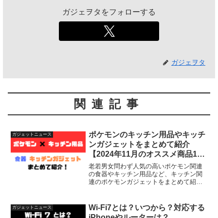
ガジェヲタをフォローする
ガジェヲタ
関連記事
ポケモンのキッチン用品やキッチ
ガジェットニュース
ンガジェットをまとめて紹介
【2024年11月のオススメ商品10
選】
老若男女問わず人気の高いポケモン関連
の食器やキッチン用品など、キッチン関
連のポケモンガジェットをまとめて紹介
しています。毎月最新情報に更新してい
ますので、定期的にチェックしてみてく
ださい！
Wi-Fi7とは？いつから？対応する
ガジェットニュース
iPhoneやルーターは？