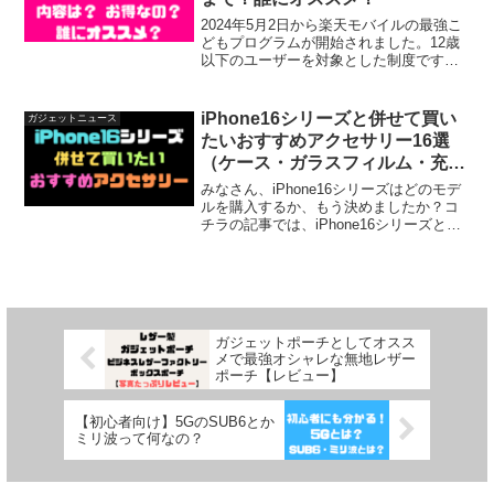
2024年5月2日から楽天モバイルの最強こ
どもプログラムが開始されました。12歳
以下のユーザーを対象とした制度です
が、どのような内容で、どれだけお得に
なるのか、またどんな人にオススメなの
かを分かりやすく簡単に解説します！
iPhone16シリーズと併せて買い
ガジェットニュース
たいおすすめアクセサリー16選
（ケース・ガラスフィルム・充電
器など）
みなさん、iPhone16シリーズはどのモデ
ルを購入するか、もう決めましたか？コ
チラの記事では、iPhone16シリーズと併
せて買いたいアクセサリーを種類ごとに
まとめて紹介していきます。iPhone16シ
リーズのアクセサリ探しの参考にして
み...
ガジェットポーチとしてオスス
メで最強オシャレな無地レザー
ポーチ【レビュー】
【初心者向け】5GのSUB6とか
ミリ波って何なの？