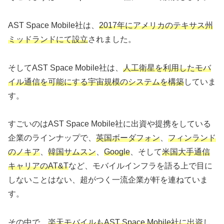
AST Space Mobile社は、
2017年にアメリカのテキサス州
ミッドランドにて設立
されました。
そしてAST Space Mobile社は、
人工衛星を利用したモバ
イル通信を可能にする宇宙規模のシステムを構築
していま
す。
すごいのはAST Space Mobile社に出資や提携をしている
企業のラインナップで、
英国ボーダフォン
、
フィンランド
のノキア
、
韓国サムスン
、
Google
、そして
米国大手通信
キャリアのAT&T
など、モバイルインフラを語る上で目に
しないことはない、超がつく一流企業が軒を連ねていま
す。
その中で、
楽天モバイルもAST Space Mobile社に出資
し