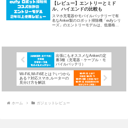
【レビュー】エントリーとミド
ル、ハイエンドの比較も
スマホ充電器やモバイルバッテリーで有
名なAnker製のロボット掃除機「eufyシリ
ーズ」のエントリーモデルは、低価格で
ありながら必要十分な機能を備えてい
て、コスパ重視の方や初めてロボット掃
除機を購入しようと考えている方にはう
ってつけです！ぜひ購入の参考にしてみ
てください！
出張にもオススメなAnkerの定
番3種（充電器・ケーブル・モ
バイルバッテリ）
Wi-Fi6,Wi-Fi6Eとは？いつから
ある？対応スマホ,ルーターの
見分け方を解説
ホーム
ガジェットレビュー