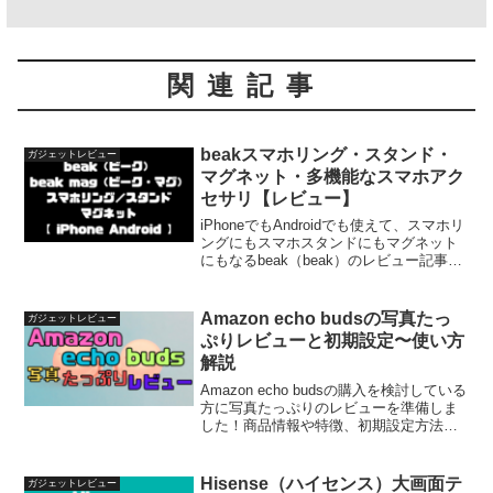
関連記事
beakスマホリング・スタンド・
ガジェットレビュー
マグネット・多機能なスマホアク
セサリ【レビュー】
iPhoneでもAndroidでも使えて、スマホリ
ングにもスマホスタンドにもマグネット
にもなるbeak（beak）のレビュー記事で
す。実際に半年以上使い込んで、商品の
良い点やいまひとつな点をまとめていま
す。ぜひ購入の参考にしてください！！
Amazon echo budsの写真たっ
ガジェットレビュー
ぷりレビューと初期設定〜使い方
解説
Amazon echo budsの購入を検討している
方に写真たっぷりのレビューを準備しま
した！商品情報や特徴、初期設定方法や
使い方も一緒にまとめているので、是非
参考にしてみてください！
Hisense（ハイセンス）大画面テ
ガジェットレビュー