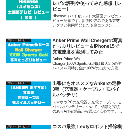
レビの評判や使ってみた感想【レ
ビュー】
Hisense（ハイセンス）大画面テレビのレ
ビュー記事です。評判や強みである東芝
レグザと共同開発した映像エンジン、商
品のスペックや良い点やいまひとつな点
をまとめています。ぜひ購入の参考にし
てください！！
Anker Prime Wall Chergerの写真
ガジェットレビュー
たっぷりレビュー＆iPhone15で
充電速度を実測してみた
Anker Prime Wall
Charger(100W,3ports,GaN)は最大3つのデ
バイスを同時に合計100Wの出力で充電可
能なAnker史上最高峰充電器シリーズのひ
とつです。この記事では実際にiPhoneを
充電してみた充電時間や購入してみてわ
出張にもオススメなAnkerの定番
ガジェットレビュー
かったメリットやデメリットをまとめて
3種（充電器・ケーブル・モバイ
います。
ルバッテリ）
スマホやPCの充電器、充電ケーブル、モ
バイルバッテリーについて、信頼と実績
のあるAnker製品から選ぶと安心です。各
製品の選び方のポイントを実経験に基づ
いてご紹介します！ぜひ製品探しの参考
にしてください！
コスパ最強！eufyロボット掃除機
ガジェットレビュー