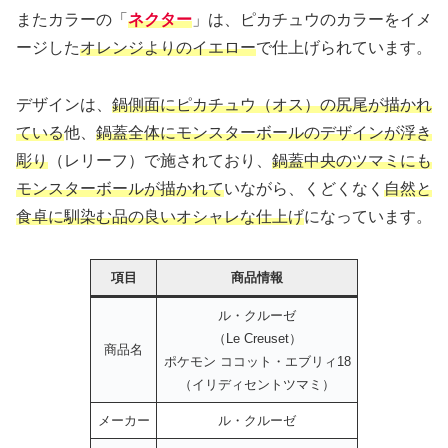
またカラーの「
ネクター
」は、ピカチュウのカラーをイメ
ージした
オレンジよりのイエロー
で仕上げられています。
デザインは、
鍋側面にピカチュウ（オス）の尻尾が描かれ
ている
他、
鍋蓋全体にモンスターボールのデザインが浮き
彫り
（レリーフ）で施されており、
鍋蓋中央のツマミにも
モンスターボールが描かれて
いながら、くどくなく
自然と
食卓に馴染む品の良いオシャレな仕上げ
になっています。
項目
商品情報
ル・クルーゼ
（Le Creuset）
商品名
ポケモン ココット・エブリィ18
（イリディセントツマミ）
メーカー
ル・クルーゼ