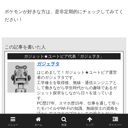
ポケモンが好きな方は、是非定期的にチェックしてみてく
ださい！
この記事を書いた人
ガジェット★ユートピア代表「ガジェヲタ」
ガジェヲタ
はじめまして！ガジェット★ユートピア運営
者のガジェヲタです。
工学修士を取得後、無線・通信エンジニアと
して働きながら学生時代からの趣味であるガ
ジェット探求をしながら日々を送っていま
す。
PC歴27年、スマホ歴15年、仕事を通して培っ
たモバイルやWi-Fiの知識、無線技士の資格を
活かしてスマホのプロとしての視点とガジェ
ットヲタクとしての独自の観点から生活を豊
かにするガジェットやライフハックの情報を
メニュー
ホーム
検索
トップ
サイドバー