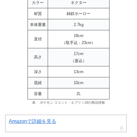
カラー
ネクター
材質
鋳鉄ホーロー
本体重量
2.7kg
18cm
直径
（取手込：23cm）
17cm
高さ
（蓋込）
深さ
13cm
底経
10cm
容量
2L
表. ポケモン ココット・エブリィ18の商品情報
Amazonで詳細を見る