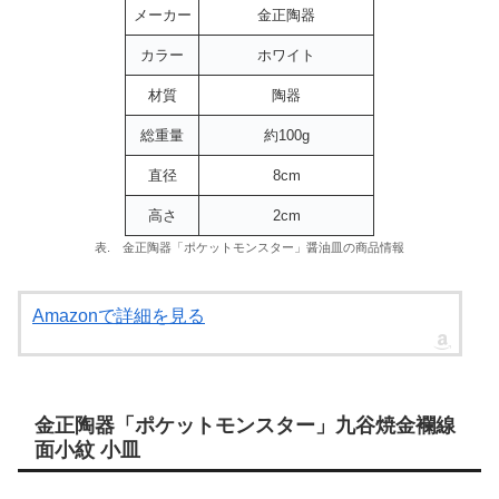
メーカー
金正陶器
カラー
ホワイト
材質
陶器
総重量
約100g
直径
8cm
高さ
2cm
表. 金正陶器「ポケットモンスター」醤油皿の商品情報
Amazonで詳細を見る
金正陶器「ポケットモンスター」九谷焼金襴線
面小紋 小皿