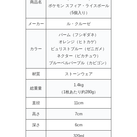
商品名
ポケモン スフィア・ライスボール
（5個入り）
メーカー
ル・クルーゼ
パーム（フシギダネ）
オレンジ（ヒトカゲ）
カラー
ピュリストブルー（ゼニガメ）
ネクター（ピカチュウ）
ブルーベルパープル（カビゴン）
材質
ストーンウェア
1.4kg
総重量
（1枚あたり約280g）
直径
11cm
高さ
7cm
深さ
6cm
320ml