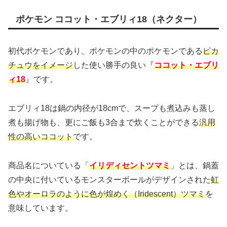
ポケモン ココット・エブリィ18（ネクター）
初代ポケモンであり、ポケモンの中のポケモンである
ピカ
チュウをイメージ
した使い勝手の良い『
ココット・エブリ
ィ18
』です。
エブリィ18は鍋の内径が18cmで、スープも煮込みも蒸し
煮も揚げ物も、更にご飯も3合まで炊くことができる
汎用
性の高いココット
です。
商品名についている「
イリディセントツマミ
」とは、鍋蓋
の中央に付いているモンスターボールがデザインされた
虹
色やオーロラのように色が煌めく（Iridescent）ツマミ
を
意味しています。